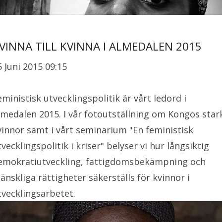
VINNA TILL KVINNA I ALMEDALEN 2015
5 Juni 2015 09:15
eministisk utvecklingspolitik är vårt ledord i
lmedalen 2015. I vår fotoutställning om Kongos star
vinnor samt i vårt seminarium "En feministisk
tvecklingspolitik i kriser" belyser vi hur långsiktig
emokratiutveckling, fattigdomsbekämpning och
änskliga rättigheter säkerställs för kvinnor i
tvecklingsarbetet.