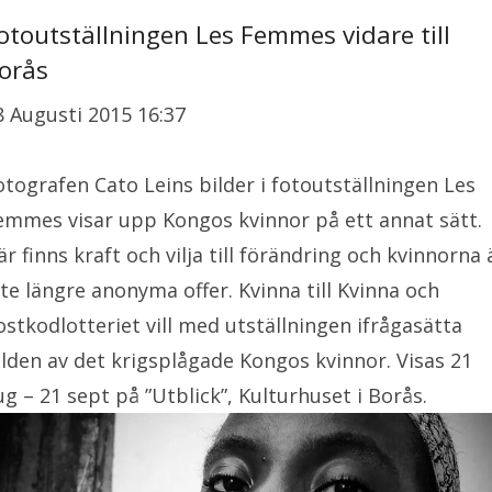
otoutställningen Les Femmes vidare till
orås
8 Augusti 2015 16:37
otografen Cato Leins bilder i fotoutställningen Les
emmes visar upp Kongos kvinnor på ett annat sätt.
är finns kraft och vilja till förändring och kvinnorna 
nte längre anonyma offer. Kvinna till Kvinna och
ostkodlotteriet vill med utställningen ifrågasätta
ilden av det krigsplågade Kongos kvinnor. Visas 21
ug – 21 sept på ”Utblick”, Kulturhuset i Borås.