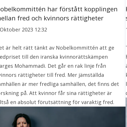
obelkommittén har förstått kopplingen
ellan fred och kvinnors rättigheter
 Oktober 2023 12:32
et är helt rätt tänkt av Nobelkommittén att ge
redpriset till den iranska kvinnorättskämpen
arges Mohammadi. Det går en rak linje från
vinnors rättigheter till fred. Mer jämställda
amhällen är mer fredliga samhällen, det finns det
orskning på. Att kvinnor får sina rättigheter är
lltså en absolut förutsättning för varaktig fred.