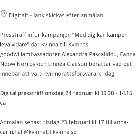
Plats
Digitalt - länk skickas efter anmälan.
Pressträff inför kampanjen
”Med dig kan kampen
leva vidare”
där Kvinna till Kvinnas
goodwillambassadörer Alexandra Pascalidou, Fanna
Ndow Norrby och Linnéa Claeson berättar vad det
innebär att vara kvinnorättsförsvarare idag.
D
igital pressträff onsdag 24 februari
kl 13.30 - 14.15
ca
Anmälan senast tisdag 23 februari kl 17 till anna-
carin.hall@kvinnatillkvinna.se