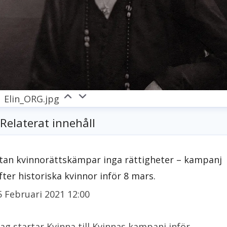
Elin_ORG.jpg
Relaterat innehåll
tan kvinnorättskämpar inga rättigheter – kampanj
yfter historiska kvinnor inför 8 mars.
5 Februari 2021 12:00
dag startar Kvinna till Kvinnas kampanj inför