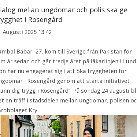
ialog mellan ungdomar och polis ska ge
rygghet i Rosengård
1 Augusti 2025 13:42
umbal Babar, 27, kom till Sverige från Pakistan för
em år sedan och går tredje året på läkarlinjen i Lund
on har nu engagerat sig i att öka tryggheten för
ngdomar i Rosengård genom att starta initiativet
Känn dig trygg i Rosengård”. På söndag 24 augusti bl
et en träff i stadsdelen mellan ungdomar, polisen o
årdbolaget Kry.